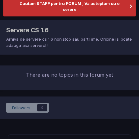
Cautam STAFF pentru FORUM , Va asteptam cu o
cerere
Servere CS 1.6
Arhiva de servere cs 1.6 non.stop sau partTime. Oricine isi poate
adauga aici serverul !
There are no topics in this forum yet
Followers
0