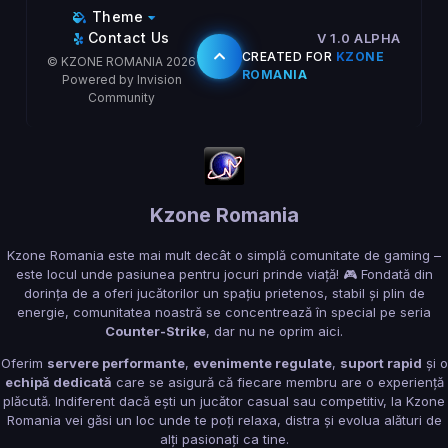
Theme
Contact Us
V 1.0 ALPHA
CREATED FOR
KZONE
© KZONE ROMANIA 2026
ROMANIA
Powered by Invision
Community
Kzone Romania
Kzone Romania este mai mult decât o simplă comunitate de gaming –
este locul unde pasiunea pentru jocuri prinde viață! 🎮 Fondată din
dorința de a oferi jucătorilor un spațiu prietenos, stabil și plin de
energie, comunitatea noastră se concentrează în special pe seria
Counter-Strike
, dar nu ne oprim aici.
Oferim
servere performante
,
evenimente regulate
,
suport rapid
și o
echipă dedicată
care se asigură că fiecare membru are o experiență
plăcută. Indiferent dacă ești un jucător casual sau competitiv, la Kzone
Romania vei găsi un loc unde te poți relaxa, distra și evolua alături de
alți pasionați ca tine.