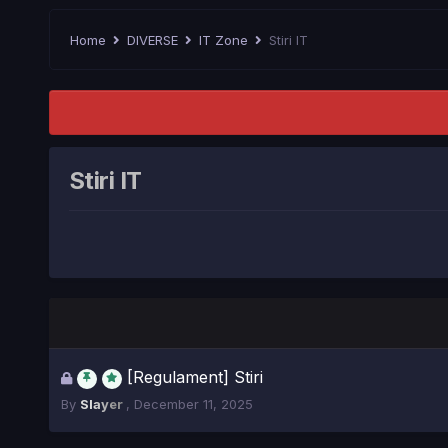
Home
DIVERSE
IT Zone
Stiri IT
Stiri IT
This
[Regulament] Stiri
topic
By
Slayer
,
December 11, 2025
is
locked