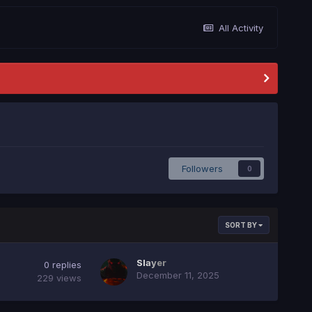
All Activity
Followers
0
SORT BY
Slayer
0
replies
December 11, 2025
229
views