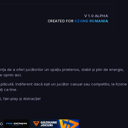
V 1.0 ALPHA
CREATED FOR
KZONE ROMANIA
de a oferi jucătorilor un spațiu prietenos, stabil și plin de energie,
e oprim aici.
lăcută. Indiferent dacă ești un jucător casual sau competitiv, la Kzone
ți ca tine.
air-play și distracție!