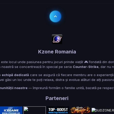
Kzone Romania
e locul unde pasiunea pentru jocuri prinde viață! 🎮 Fondată din dorința 
 noastră se concentrează în special pe seria
Counter-Strike
, dar nu n
o
echipă dedicată
care se asigură că fiecare membru are o experiență p
i găsi un loc unde te poți relaxa, distra și evolua alături de alți pasiona
munității noastre
— împreună formăm o familie unită, bazată pe respect, f
Parteneri