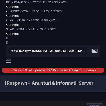
RESPAWN.KZONE.RO
135.125.212.36:27015
Connect
CLASSIC.KZONE.RO
5.183.170.31:27015
Connect
GO.KZONE.RO
194.176.184.98:27015
Connect
STAR.KZONE.RO
51.89.78.61:27015
Connect
★⭐★ Respawn.KZONE.RO - OFFICIAL SERVER RESPAWN
Cautam STAFF pentru FORUM , Va asteptam cu o cerere
[Respawn - Anunturi & Informatii Server