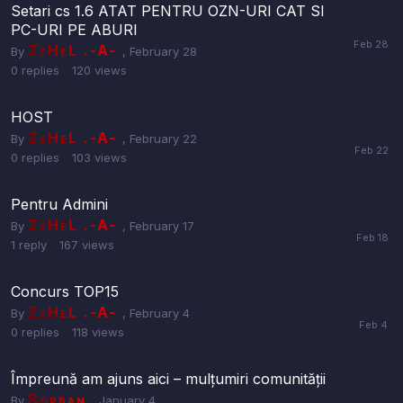
Setari cs 1.6 ATAT PENTRU OZN-URI CAT SI
PC-URI PE ABURI
ZeHeL .-A-
By
,
February 28
0
replies
120
views
HOST
ZeHeL .-A-
By
,
February 22
0
replies
103
views
Pentru Admini
ZeHeL .-A-
By
,
February 17
1
reply
167
views
Concurs TOP15
ZeHeL .-A-
By
,
February 4
0
replies
118
views
Împreună am ajuns aici – mulțumiri comunității
Sorban
By
,
January 4