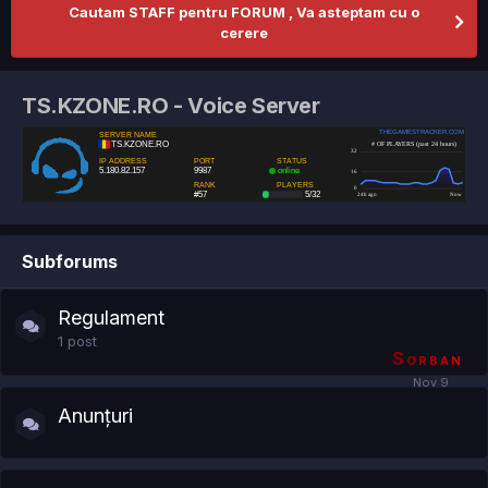
Cautam STAFF pentru FORUM , Va asteptam cu o
cerere
TS.KZONE.RO - Voice Server
Subforums
Regulament
1
post
Sorban
Anunțuri