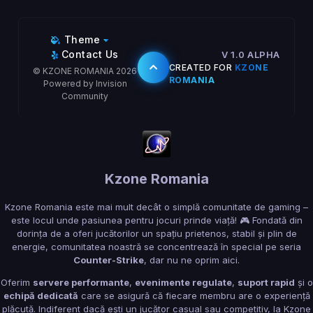
Theme
Contact Us
V 1.0 ALPHA
CREATED FOR
KZONE
© KZONE ROMANIA 2026
ROMANIA
Powered by Invision
Community
Kzone Romania
Kzone Romania este mai mult decât o simplă comunitate de gaming –
este locul unde pasiunea pentru jocuri prinde viață! 🎮 Fondată din
dorința de a oferi jucătorilor un spațiu prietenos, stabil și plin de
energie, comunitatea noastră se concentrează în special pe seria
Counter-Strike
, dar nu ne oprim aici.
Oferim
servere performante
,
evenimente regulate
,
suport rapid
și o
echipă dedicată
care se asigură că fiecare membru are o experiență
plăcută. Indiferent dacă ești un jucător casual sau competitiv, la Kzone