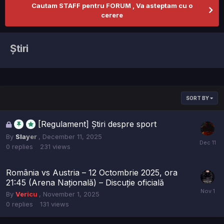
Cautam STAFF pentru FORUM , Va asteptam cu o
cerere
Știri
SORT BY
This
[Regulament] Știri despre sport
topic
By
Slayer
,
December 11, 2025
is
0
replies
231
views
locked
România vs Austria – 12 Octombrie 2025, ora
21:45 (Arena Națională) – Discuție oficială
By
Vericu
,
November 1, 2025
0
replies
131
views