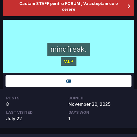
Cautam STAFF pentru FORUM , Va asteptam cu o
cerere
mindfreak.
V.I.P
POSTS
JOINED
8
November 30, 2025
LAST VISITED
DAYS WON
July 22
1