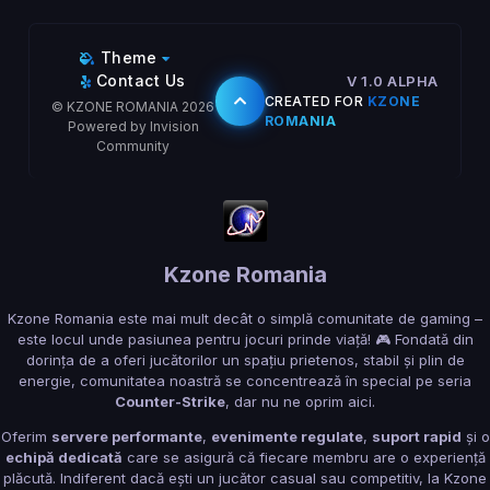
Theme
Contact Us
V 1.0 ALPHA
CREATED FOR
KZONE
© KZONE ROMANIA 2026
ROMANIA
Powered by Invision
Community
Kzone Romania
Kzone Romania este mai mult decât o simplă comunitate de gaming –
este locul unde pasiunea pentru jocuri prinde viață! 🎮 Fondată din
dorința de a oferi jucătorilor un spațiu prietenos, stabil și plin de
energie, comunitatea noastră se concentrează în special pe seria
Counter-Strike
, dar nu ne oprim aici.
Oferim
servere performante
,
evenimente regulate
,
suport rapid
și o
echipă dedicată
care se asigură că fiecare membru are o experiență
plăcută. Indiferent dacă ești un jucător casual sau competitiv, la Kzone