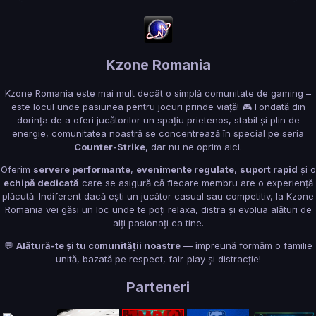
Kzone Romania
Kzone Romania este mai mult decât o simplă comunitate de gaming –
este locul unde pasiunea pentru jocuri prinde viață! 🎮 Fondată din
dorința de a oferi jucătorilor un spațiu prietenos, stabil și plin de
energie, comunitatea noastră se concentrează în special pe seria
Counter-Strike
, dar nu ne oprim aici.
Oferim
servere performante
,
evenimente regulate
,
suport rapid
și o
echipă dedicată
care se asigură că fiecare membru are o experiență
plăcută. Indiferent dacă ești un jucător casual sau competitiv, la Kzone
Romania vei găsi un loc unde te poți relaxa, distra și evolua alături de
alți pasionați ca tine.
💬
Alătură-te și tu comunității noastre
— împreună formăm o familie
unită, bazată pe respect, fair-play și distracție!
Parteneri