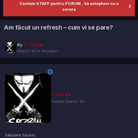
Cautam STAFF pentru FORUM , Va asteptam cu o
cerere
Am făcut un refresh – cum vi se pare?
Sorban
By
March 30
in
Anunțuri
Sorban
Posted
March 30
Salutare tuturor,