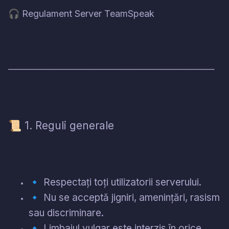
🎧
Regulament Server TeamSpeak
───────────────────────────────
1. Reguli generale
📜
🔹
Respectați toți utilizatorii serverului.
🔹
Nu se acceptă jigniri, amenințări, rasism
sau discriminare.
🔹
Limbajul vulgar este interzis în orice