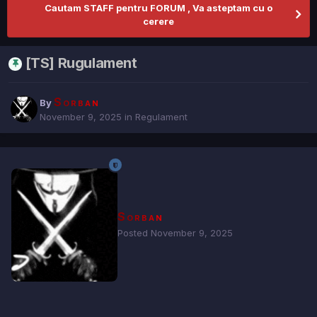
Cautam STAFF pentru FORUM , Va asteptam cu o
cerere
[TS] Rugulament
Sorban
By
November 9, 2025
in
Regulament
Sorban
Posted
November 9, 2025