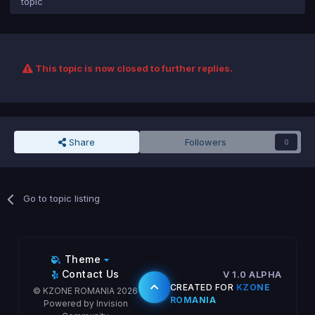
topic
This topic is now closed to further replies.
Share
Followers
0
Go to topic listing
Theme
Contact Us
V 1.0 ALPHA
CREATED FOR
KZONE
© KZONE ROMANIA 2026
ROMANIA
Powered by Invision