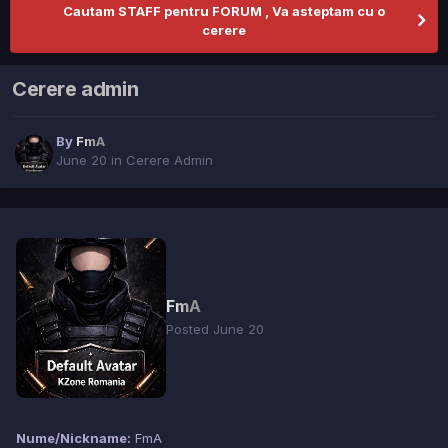
Cautam STAFF pentru FORUM , Va asteptam cu o
cerere
Cerere admin
By
FmA
June 20
in
Cerere Admin
FmA
Posted
June 20
Nume/Nickname:
FmA