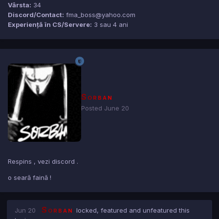
Vârsta:
34
Discord/Contact:
fma_boss@yahoo.com
Experiență în CS/Servere:
3 sau 4 ani
Sorban
Posted
June 20
Respins , vezi discord .
o seară faină !
Sorban
Jun 20
locked, featured and unfeatured this