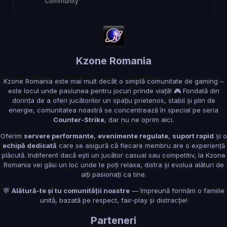
Community
Kzone Romania
Kzone Romania este mai mult decât o simplă comunitate de gaming –
este locul unde pasiunea pentru jocuri prinde viață! 🎮 Fondată din
dorința de a oferi jucătorilor un spațiu prietenos, stabil și plin de
energie, comunitatea noastră se concentrează în special pe seria
Counter-Strike
, dar nu ne oprim aici.
Oferim
servere performante
,
evenimente regulate
,
suport rapid
și o
echipă dedicată
care se asigură că fiecare membru are o experiență
plăcută. Indiferent dacă ești un jucător casual sau competitiv, la Kzone
Romania vei găsi un loc unde te poți relaxa, distra și evolua alături de
alți pasionați ca tine.
💬
Alătură-te și tu comunității noastre
— împreună formăm o familie
unită, bazată pe respect, fair-play și distracție!
Parteneri